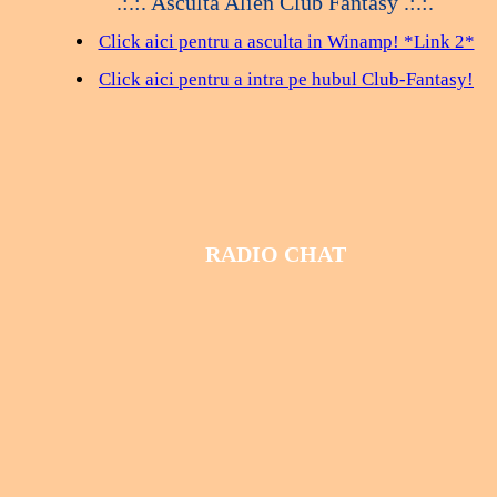
.:.:. Asculta Alien Club Fantasy .:.:.
Click aici pentru a asculta in Winamp! *Link 2*
Click aici pentru a intra pe hubul Club-Fantasy!
RADIO CHAT